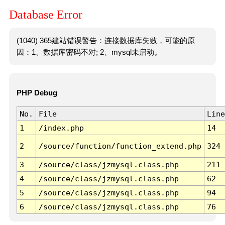
Database Error
(1040) 365建站错误警告：连接数据库失败，可能的原
因：1、数据库密码不对; 2、mysql未启动。
PHP Debug
No.
File
Line
1
/index.php
14
2
/source/function/function_extend.php
324
3
/source/class/jzmysql.class.php
211
4
/source/class/jzmysql.class.php
62
5
/source/class/jzmysql.class.php
94
6
/source/class/jzmysql.class.php
76