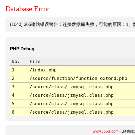
Database Error
(1040) 365建站错误警告：连接数据库失败，可能的原因：1、数
PHP Debug
No.
File
1
/index.php
2
/source/function/function_extend.php
3
/source/class/jzmysql.class.php
4
/source/class/jzmysql.class.php
5
/source/class/jzmysql.class.php
6
/source/class/jzmysql.class.php
www.365jz.com
已经将此