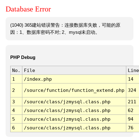
Database Error
(1040) 365建站错误警告：连接数据库失败，可能的原
因：1、数据库密码不对; 2、mysql未启动。
PHP Debug
No.
File
Line
1
/index.php
14
2
/source/function/function_extend.php
324
3
/source/class/jzmysql.class.php
211
4
/source/class/jzmysql.class.php
62
5
/source/class/jzmysql.class.php
94
6
/source/class/jzmysql.class.php
76