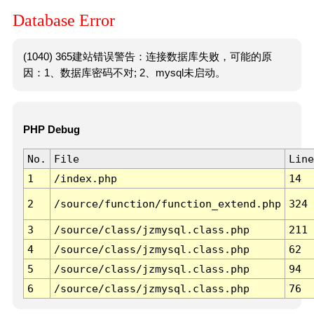
Database Error
(1040) 365建站错误警告：连接数据库失败，可能的原
因：1、数据库密码不对; 2、mysql未启动。
PHP Debug
No.
File
Line
1
/index.php
14
2
/source/function/function_extend.php
324
3
/source/class/jzmysql.class.php
211
4
/source/class/jzmysql.class.php
62
5
/source/class/jzmysql.class.php
94
6
/source/class/jzmysql.class.php
76