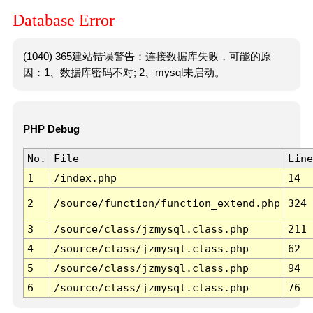
Database Error
(1040) 365建站错误警告：连接数据库失败，可能的原
因：1、数据库密码不对; 2、mysql未启动。
PHP Debug
No.
File
Line
1
/index.php
14
2
/source/function/function_extend.php
324
3
/source/class/jzmysql.class.php
211
4
/source/class/jzmysql.class.php
62
5
/source/class/jzmysql.class.php
94
6
/source/class/jzmysql.class.php
76