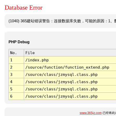
Database Error
(1040) 365建站错误警告：连接数据库失败，可能的原因：1、数
PHP Debug
No.
File
1
/index.php
2
/source/function/function_extend.php
3
/source/class/jzmysql.class.php
4
/source/class/jzmysql.class.php
5
/source/class/jzmysql.class.php
6
/source/class/jzmysql.class.php
www.365jz.com
已经将此