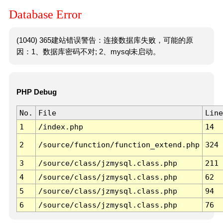
Database Error
(1040) 365建站错误警告：连接数据库失败，可能的原
因：1、数据库密码不对; 2、mysql未启动。
PHP Debug
No.
File
Line
1
/index.php
14
2
/source/function/function_extend.php
324
3
/source/class/jzmysql.class.php
211
4
/source/class/jzmysql.class.php
62
5
/source/class/jzmysql.class.php
94
6
/source/class/jzmysql.class.php
76