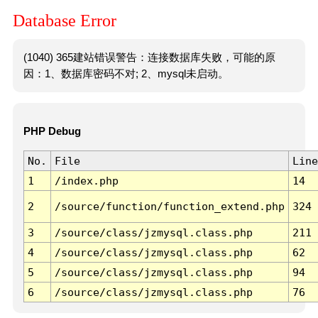
Database Error
(1040) 365建站错误警告：连接数据库失败，可能的原
因：1、数据库密码不对; 2、mysql未启动。
PHP Debug
No.
File
Line
1
/index.php
14
2
/source/function/function_extend.php
324
3
/source/class/jzmysql.class.php
211
4
/source/class/jzmysql.class.php
62
5
/source/class/jzmysql.class.php
94
6
/source/class/jzmysql.class.php
76