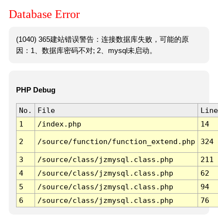
Database Error
(1040) 365建站错误警告：连接数据库失败，可能的原
因：1、数据库密码不对; 2、mysql未启动。
PHP Debug
No.
File
Line
1
/index.php
14
2
/source/function/function_extend.php
324
3
/source/class/jzmysql.class.php
211
4
/source/class/jzmysql.class.php
62
5
/source/class/jzmysql.class.php
94
6
/source/class/jzmysql.class.php
76